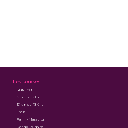
Les courses
Marathon
Semi-Marathon
13 km du Rhône
Trails
Family Marathon
Rando Solidaire