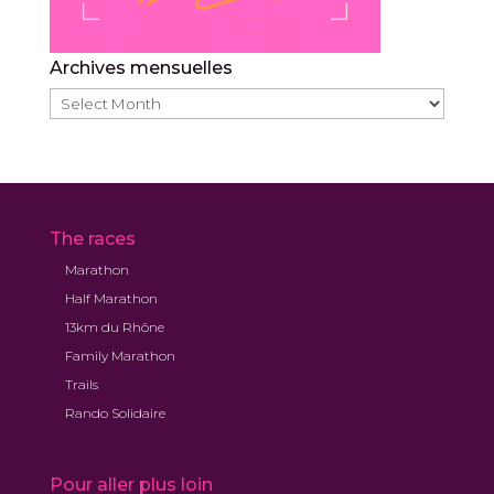
Archives mensuelles
Archives
mensuelles
The races
Marathon
Half Marathon
13km du Rhône
Family Marathon
Trails
Rando Solidaire
Pour aller plus loin