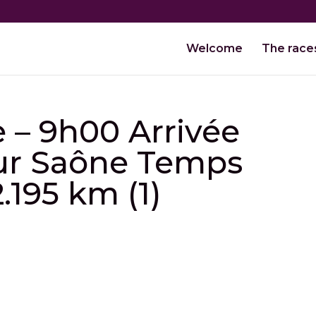
Welcome
The race
e – 9h00 Arrivée
sur Saône Temps
.195 km (1)