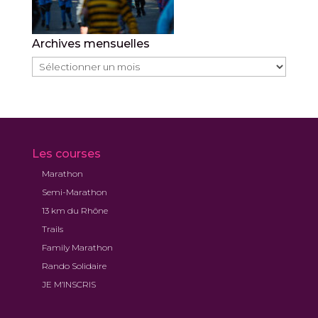
Archives mensuelles
Archives
mensuelles
Les courses
Marathon
Semi-Marathon
13 km du Rhône
Trails
Family Marathon
Rando Solidaire
JE M’INSCRIS