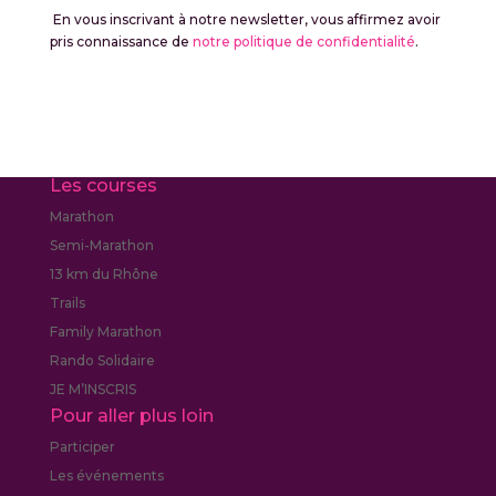
En vous inscrivant à notre newsletter, vous affirmez avoir
pris connaissance de
notre politique de confidentialité
.
Les courses
Marathon
Semi-Marathon
13 km du Rhône
Trails
Family Marathon
Rando Solidaire
JE M’INSCRIS
Pour aller plus loin
Participer
Les événements