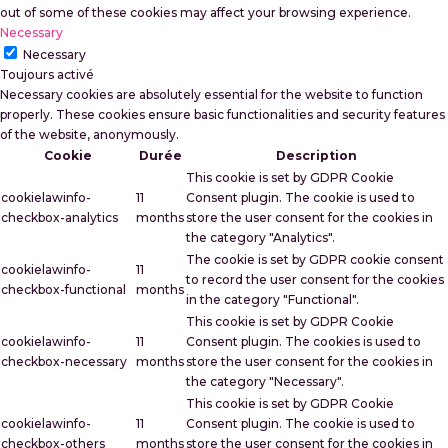
out of some of these cookies may affect your browsing experience.
Necessary
Necessary
Toujours activé
Necessary cookies are absolutely essential for the website to function
properly. These cookies ensure basic functionalities and security features
of the website, anonymously.
Cookie
Durée
Description
This cookie is set by GDPR Cookie
cookielawinfo-
11
Consent plugin. The cookie is used to
checkbox-analytics
months
store the user consent for the cookies in
the category "Analytics".
The cookie is set by GDPR cookie consent
cookielawinfo-
11
to record the user consent for the cookies
checkbox-functional
months
in the category "Functional".
This cookie is set by GDPR Cookie
cookielawinfo-
11
Consent plugin. The cookies is used to
checkbox-necessary
months
store the user consent for the cookies in
the category "Necessary".
This cookie is set by GDPR Cookie
cookielawinfo-
11
Consent plugin. The cookie is used to
checkbox-others
months
store the user consent for the cookies in