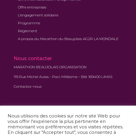
Offre entreprises
L’engagement solidaire
Programme
Réglement
A propos du Marathon du Beaujolais AG2R LA MONDIALE
Nous contacter
MARATHON BEAUJOLAIS ORGANISATION
119 Rue Michel Aulas – Parc Millésime – Bât 169400 LIMAS
Contactez-nous
Nous utilisons des cookies sur notre site Web pour
vous offrir l'expérience la plus pertinente en
mémorisant vos préférences et vos visites répétées.
En cliquant sur "Accepter tout", vous consentez à
Accueil
Les courses
Programme