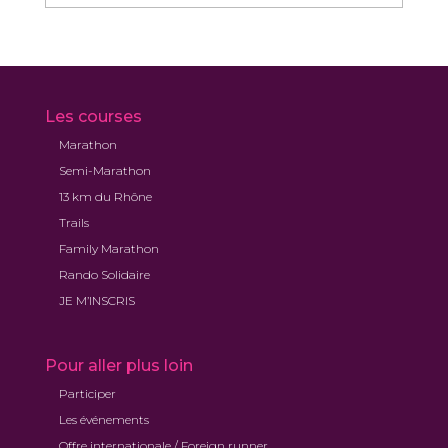
mensuelles
Les courses
Marathon
Semi-Marathon
13 km du Rhône
Trails
Family Marathon
Rando Solidaire
JE M’INSCRIS
Pour aller plus loin
Participer
Les événements
Offre internationale / Foreign runner