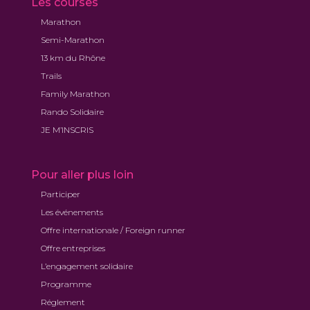
Les courses
Marathon
Semi-Marathon
13 km du Rhône
Trails
Family Marathon
Rando Solidaire
JE M’INSCRIS
Pour aller plus loin
Participer
Les événements
Offre internationale / Foreign runner
Offre entreprises
L’engagement solidaire
Programme
Réglement