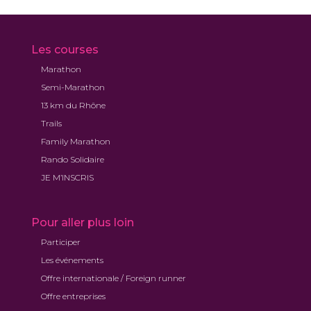
Les courses
Marathon
Semi-Marathon
13 km du Rhône
Trails
Family Marathon
Rando Solidaire
JE M’INSCRIS
Pour aller plus loin
Participer
Les événements
Offre internationale / Foreign runner
Offre entreprises