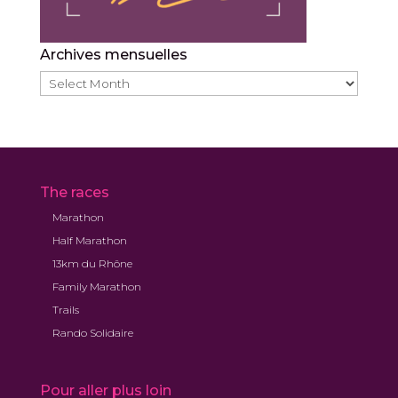
Archives mensuelles
Archives
mensuelles
The races
Marathon
Half Marathon
13km du Rhône
Family Marathon
Trails
Rando Solidaire
Pour aller plus loin